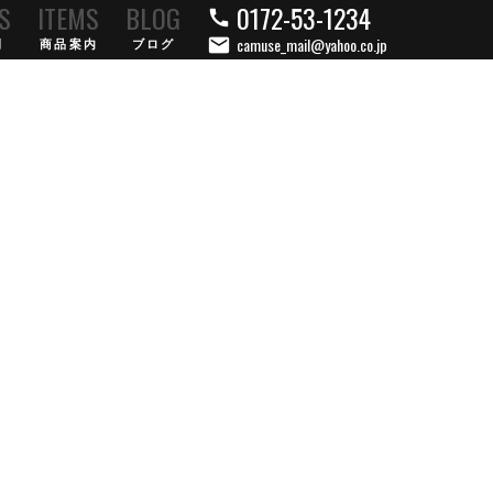
0172-53-1234
S
ITEMS
BLOG
call
camuse_mail@yahoo.co.jp
mail
例
商品案内
ブログ