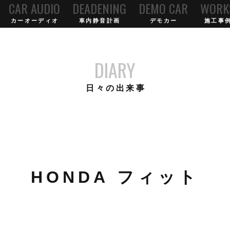
CAR AUDIO
DEADENING
DEMO CAR
WORK
カーオーディオ
車内静音計画
デモカー
施工事
DIARY
日々の出来事
HONDA フィット