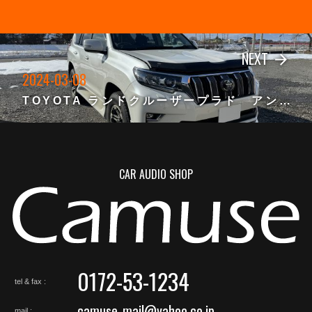
NEXT
arrow_forward
2024-03-08
TOYOTA ランドクルーザープラド アンプ内蔵DSP取付け
CAR AUDIO SHOP
0172-53-1234
tel & fax
camuse_mail@yahoo.co.jp
mail