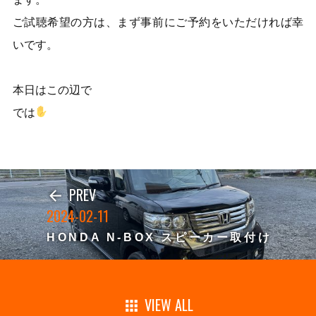
ご試聴希望の方は、まず事前にご予約をいただければ幸
いです。
本日はこの辺で
では
PREV
arrow_back
2024-02-11
HONDA N-BOX スピーカー取付け
VIEW ALL
apps