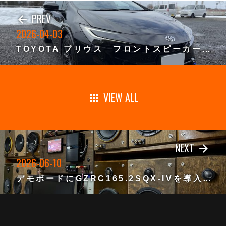
PREV
arrow_back
2026-04-03
TOYOTA プリウス フロントスピーカー取付け
VIEW ALL
apps
NEXT
arrow_forward
2026-06-10
デモボードにGZRC165.2SQX-IVを導入しました。