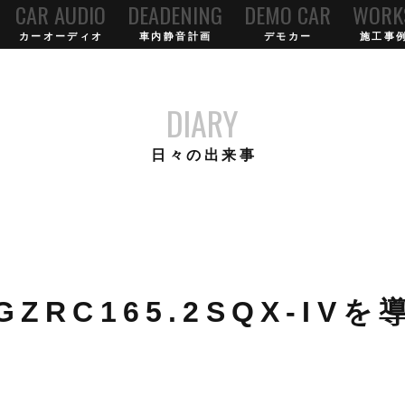
CAR AUDIO
DEADENING
DEMO CAR
WORK
カーオーディオ
車内静音計画
デモカー
施工事
DIARY
日々の出来事
ZRC165.2SQX-IV