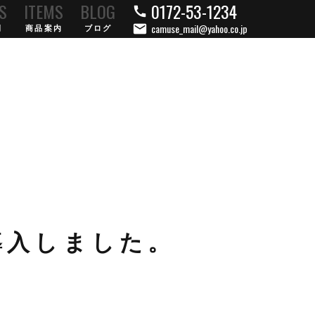
0172-53-1234
S
ITEMS
BLOG
call
camuse_mail@yahoo.co.jp
mail
例
商品案内
ブログ
を導入しました。