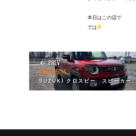
本日はこの辺で
では
PREV
arrow_back
2026-05-14
SUZUKI クロスビー スピーカー、サブウーファ