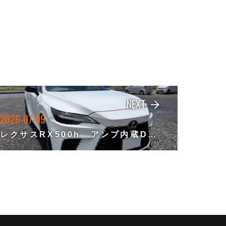
NEXT
arrow_forward
2026-07-09
レクサスRX500h アンプ内蔵DSPの取付け