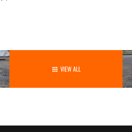
VIEW ALL
apps
ー取付け